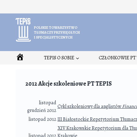
Przejdź
do
treści
POLSKIE TOWARZYSTWO
TŁUMACZY PRZYSIĘGŁYCH
I SPECJALISTYCZNYCH
HOME
TEPIS O SOBIE
CZŁONKOWIE PT 
2012 Akcje szkoleniowe PT TEPIS
listopad
Cykl szkoleniowy dla anglistów
Financi
grudzień 2012
listopad 2012
III Białostockie Repetytorium Tłumac
XIV Krakowskie Repetytorium dla Tłuma
listopad 2012
Krakowie