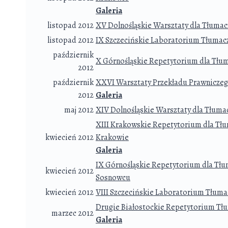
Galeria
listopad 2012
XV Dolnośląskie Warsztaty dla Tłuma
listopad 2012
IX Szczecińskie Laboratorium Tłumacz
październik
X Górnośląskie Repetytorium dla Tłum
2012
październik
XXVI Warsztaty Przekładu Prawniczego
2012
Galeria
maj 2012
XIV Dolnośląskie Warsztaty dla Tłum
XIII Krakowskie Repetytorium dla Tłum
kwiecień 2012
Krakowie
Galeria
IX Górnośląskie Repetytorium dla Tłum
kwiecień 2012
Sosnowcu
kwiecień 2012
VIII Szczecińskie Laboratorium Tłuma
Drugie Białostockie Repetytorium Tłu
marzec 2012
Galeria