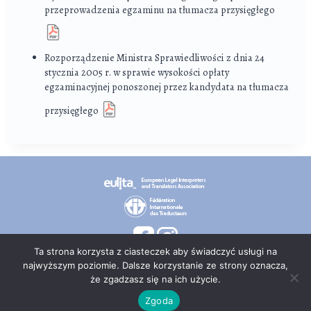
przeprowadzenia egzaminu na tłumacza przysięgłego
Rozporządzenie Ministra Sprawiedliwości z dnia 24
stycznia 2005 r. w sprawie wysokości opłaty
egzaminacyjnej ponoszonej przez kandydata na tłumacza
przysięgłego
Ta strona korzysta z ciasteczek aby świadczyć usługi na
najwyższym poziomie. Dalsze korzystanie ze strony oznacza,
że zgadzasz się na ich użycie.
© 2026 PT TEPIS
Zgoda