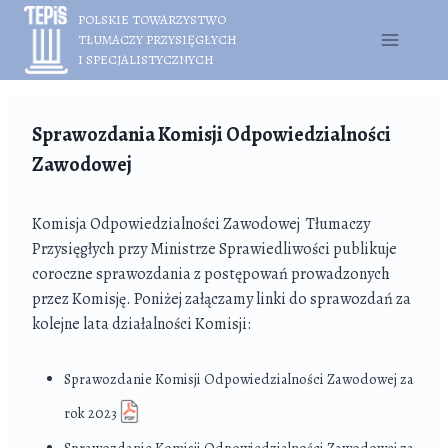
Przejdź
POLSKIE TOWARZYSTWO
do
TŁUMACZY PRZYSIĘGŁYCH
treści
I SPECJALISTYCZNYCH
Sprawozdania Komisji Odpowiedzialności
Zawodowej
Komisja Odpowiedzialności Zawodowej Tłumaczy
Przysięgłych przy Ministrze Sprawiedliwości publikuje
coroczne sprawozdania z postępowań prowadzonych
przez Komisję. Poniżej załączamy linki do sprawozdań za
kolejne lata działalności Komisji:
Sprawozdanie Komisji Odpowiedzialności Zawodowej za
rok 2023
Sprawozdanie Komisji Odpowiedzialności Zawodowej za