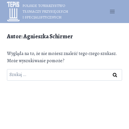
Przejdź
POLSKIE TOWARZYSTWO
do
TŁUMACZY PRZYSIĘGŁYCH
treści
I SPECJALISTYCZNYCH
Autor: Agnieszka Schirmer
Wygląda na to, że nie możesz znaleźć tego czego szukasz.
Może wyszukiwanie pomoże?
Szukaj: