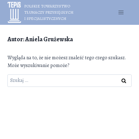
Przejdź
POLSKIE TOWARZYSTWO
do
TŁUMACZY PRZYSIĘGŁYCH
treści
I SPECJALISTYCZNYCH
Autor: Aniela Grużewska
Wygląda na to, że nie możesz znaleźć tego czego szukasz.
Może wyszukiwanie pomoże?
Szukaj: