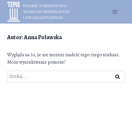
Przejdź
POLSKIE TOWARZYSTWO
do
TŁUMACZY PRZYSIĘGŁYCH
treści
I SPECJALISTYCZNYCH
Autor: Anna Poławska
Wygląda na to, że nie możesz znaleźć tego czego szukasz.
Może wyszukiwanie pomoże?
Szukaj: