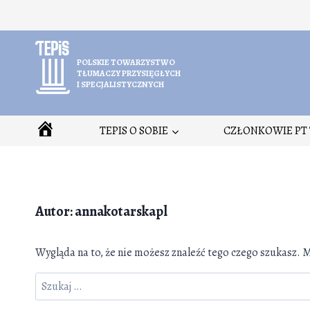
Przejdź
do
treści
POLSKIE TOWARZYSTWO
TŁUMACZY PRZYSIĘGŁYCH
I SPECJALISTYCZNYCH
HOME
TEPIS O SOBIE
CZŁONKOWIE PT 
Autor: annakotarskapl
Wygląda na to, że nie możesz znaleźć tego czego szukasz
Szukaj: