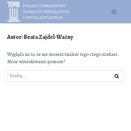
Przejdź
POLSKIE TOWARZYSTWO
do
TŁUMACZY PRZYSIĘGŁYCH
treści
I SPECJALISTYCZNYCH
Autor: Beata Zajdel-Ważny
Wygląda na to, że nie możesz znaleźć tego czego szukasz.
Może wyszukiwanie pomoże?
Szukaj: