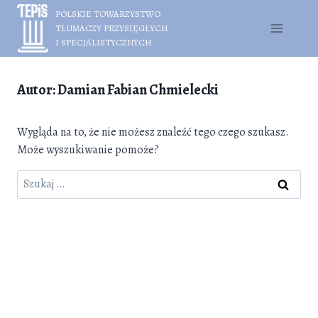
Przejdź
POLSKIE TOWARZYSTWO
do
TŁUMACZY PRZYSIĘGŁYCH
treści
I SPECJALISTYCZNYCH
Autor: Damian Fabian Chmielecki
Wygląda na to, że nie możesz znaleźć tego czego szukasz.
Może wyszukiwanie pomoże?
Szukaj: