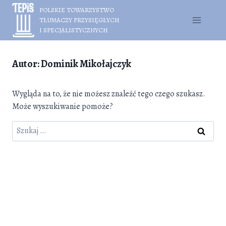
Przejdź
POLSKIE TOWARZYSTWO
do
TŁUMACZY PRZYSIĘGŁYCH
treści
I SPECJALISTYCZNYCH
Autor: Dominik Mikołajczyk
Wygląda na to, że nie możesz znaleźć tego czego szukasz.
Może wyszukiwanie pomoże?
Szukaj: