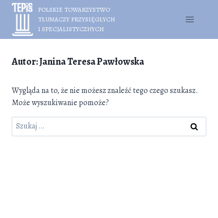
Przejdź
POLSKIE TOWARZYSTWO
do
TŁUMACZY PRZYSIĘGŁYCH
treści
I SPECJALISTYCZNYCH
Autor: Janina Teresa Pawłowska
Wygląda na to, że nie możesz znaleźć tego czego szukasz.
Może wyszukiwanie pomoże?
Szukaj: