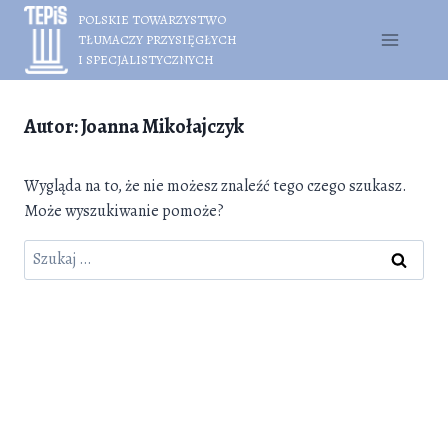
Przejdź
POLSKIE TOWARZYSTWO
do
TŁUMACZY PRZYSIĘGŁYCH
treści
I SPECJALISTYCZNYCH
Autor: Joanna Mikołajczyk
Wygląda na to, że nie możesz znaleźć tego czego szukasz.
Może wyszukiwanie pomoże?
Szukaj: