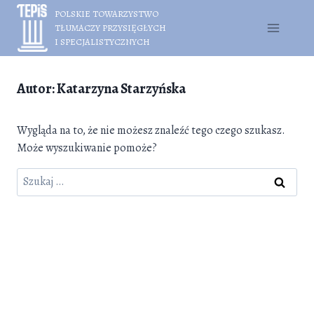
Przejdź
POLSKIE TOWARZYSTWO
do
TŁUMACZY PRZYSIĘGŁYCH
treści
I SPECJALISTYCZNYCH
Autor: Katarzyna Starzyńska
Wygląda na to, że nie możesz znaleźć tego czego szukasz.
Może wyszukiwanie pomoże?
Szukaj: