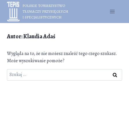
Przejdź
POLSKIE TOWARZYSTWO
do
TŁUMACZY PRZYSIĘGŁYCH
treści
I SPECJALISTYCZNYCH
Autor: Klaudia Adaś
Wygląda na to, że nie możesz znaleźć tego czego szukasz.
Może wyszukiwanie pomoże?
Szukaj: