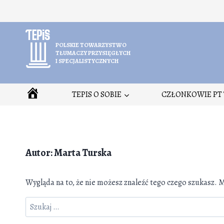
Przejdź
do
treści
POLSKIE TOWARZYSTWO
TŁUMACZY PRZYSIĘGŁYCH
I SPECJALISTYCZNYCH
HOME
TEPIS O SOBIE
CZŁONKOWIE PT 
Autor: Marta Turska
Wygląda na to, że nie możesz znaleźć tego czego szukasz
Szukaj: