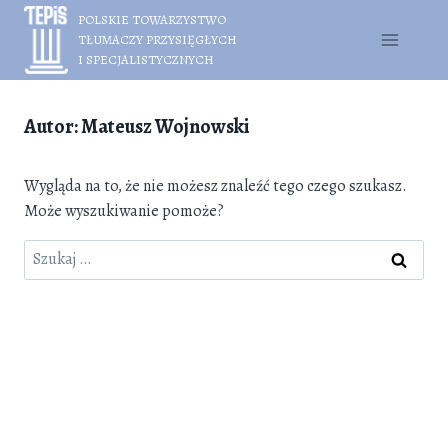
Przejdź
POLSKIE TOWARZYSTWO
do
TŁUMACZY PRZYSIĘGŁYCH
treści
I SPECJALISTYCZNYCH
Autor: Mateusz Wojnowski
Wygląda na to, że nie możesz znaleźć tego czego szukasz.
Może wyszukiwanie pomoże?
Szukaj: