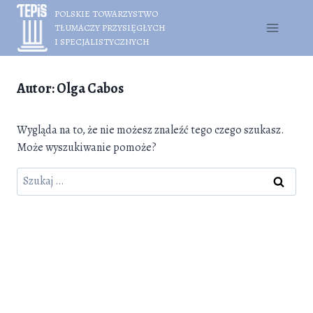
Przejdź
POLSKIE TOWARZYSTWO
do
TŁUMACZY PRZYSIĘGŁYCH
treści
I SPECJALISTYCZNYCH
Autor: Olga Cabos
Wygląda na to, że nie możesz znaleźć tego czego szukasz.
Może wyszukiwanie pomoże?
Szukaj: