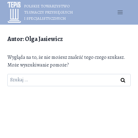
Przejdź
POLSKIE TOWARZYSTWO
do
TŁUMACZY PRZYSIĘGŁYCH
treści
I SPECJALISTYCZNYCH
Autor: Olga Jasiewicz
Wygląda na to, że nie możesz znaleźć tego czego szukasz.
Może wyszukiwanie pomoże?
Szukaj: