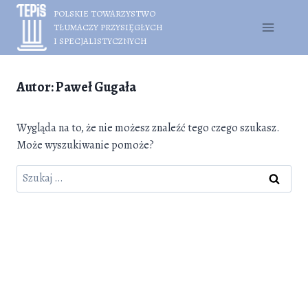
Przejdź
POLSKIE TOWARZYSTWO
do
TŁUMACZY PRZYSIĘGŁYCH
treści
I SPECJALISTYCZNYCH
Autor: Paweł Gugała
Wygląda na to, że nie możesz znaleźć tego czego szukasz.
Może wyszukiwanie pomoże?
Szukaj: