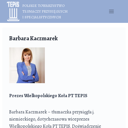
Przejdź
POLSKIE TOWARZYSTWO
do
TŁUMACZY PRZYSIĘGŁYCH
treści
I SPECJALISTYCZNYCH
Barbara Kaczmarek
Prezes
Wielkopolskiego Koła PT TEPIS
Barbara Kaczmarek – tłumaczka przysięgła j.
niemieckiego, dotychczasowa wiceprezes
Wielkopolskiego Koła PT TEPIS. Doświadczenie