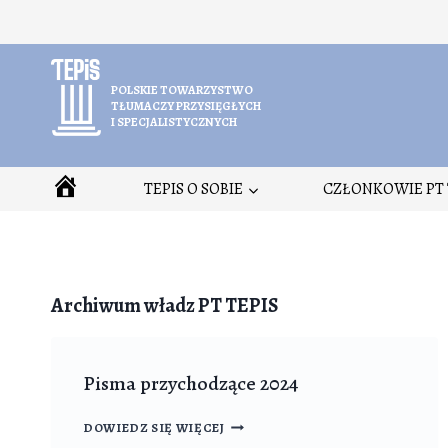
Przejdź
do
treści
POLSKIE TOWARZYSTWO
TŁUMACZY PRZYSIĘGŁYCH
I SPECJALISTYCZNYCH
HOME
TEPIS O SOBIE
CZŁONKOWIE PT 
Archiwum władz PT TEPIS
Pisma przychodzące 2024
PISMA
DOWIEDZ SIĘ WIĘCEJ
PRZYCHODZĄCE