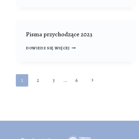
2024
Pisma przychodzące 2023
PISMA
DOWIEDZ SIĘ WIĘCEJ
PRZYCHODZĄCE
2023
Nawigacja
Następna
1
2
3
…
6
strony
strona