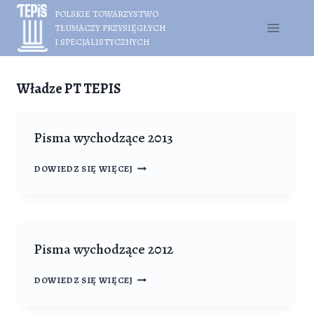
Przejdź
POLSKIE TOWARZYSTWO
do
TŁUMACZY PRZYSIĘGŁYCH
treści
I SPECJALISTYCZNYCH
Władze PT TEPIS
Pisma wychodzące 2013
PISMA
DOWIEDZ SIĘ WIĘCEJ
WYCHODZĄCE
2013
Pisma wychodzące 2012
PISMA
DOWIEDZ SIĘ WIĘCEJ
WYCHODZĄCE
2012