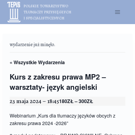
Przejdź
POLSKIE TOWARZYSTWO
do
TŁUMACZY PRZYSIĘGŁYCH
treści
I SPECJALISTYCZNYCH
wydarzenie już minęło.
« Wszystkie Wydarzenia
Kurs z zakresu prawa MP2 –
warsztaty- język angielski
23 maja 2024 – 18:45
180ZŁ – 300ZŁ
Webinarium „Kurs dla tłumaczy języków obcych z
zakresu prawa 2024 -2026”