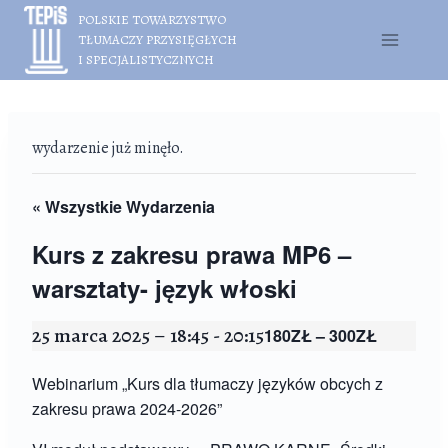
Przejdź
POLSKIE TOWARZYSTWO
do
TŁUMACZY PRZYSIĘGŁYCH
treści
I SPECJALISTYCZNYCH
wydarzenie już minęło.
« Wszystkie Wydarzenia
Kurs z zakresu prawa MP6 –
warsztaty- język włoski
25 marca 2025 – 18:45
-
20:15
180ZŁ – 300ZŁ
Webinarium „Kurs dla tłumaczy języków obcych z
zakresu prawa 2024-2026”