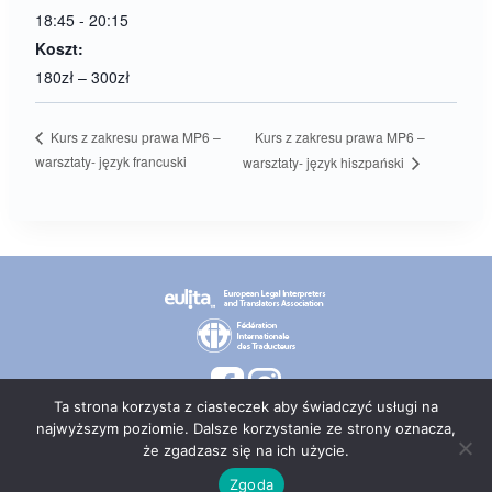
18:45 - 20:15
Koszt:
180zł – 300zł
Kurs z zakresu prawa MP6 –
Kurs z zakresu prawa MP6 –
warsztaty- język francuski
warsztaty- język hiszpański
Ta strona korzysta z ciasteczek aby świadczyć usługi na
najwyższym poziomie. Dalsze korzystanie ze strony oznacza,
że zgadzasz się na ich użycie.
© 2026 PT TEPIS
Zgoda