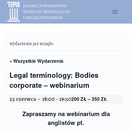
Przejdź
POLSKIE TOWARZYSTWO
do
TŁUMACZY PRZYSIĘGŁYCH
treści
I SPECJALISTYCZNYCH
wydarzenie już minęło.
« Wszystkie Wydarzenia
Legal terminology: Bodies
corporate – webinarium
23 czerwca – 18:00
-
19:30
200 ZŁ – 350 ZŁ
Zapraszamy na webinarium dla
anglistów pt.