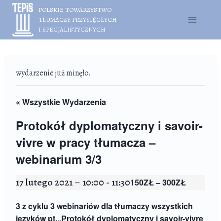
Przejdź
POLSKIE TOWARZYSTWO
do
TŁUMACZY PRZYSIĘGŁYCH
treści
I SPECJALISTYCZNYCH
wydarzenie już minęło.
« Wszystkie Wydarzenia
Protokół dyplomatyczny i savoir-
vivre w pracy tłumacza –
webinarium 3/3
17 lutego 2021 – 10:00
-
11:30
150ZŁ – 300ZŁ
3 z cyklu 3 webinariów dla tłumaczy wszystkich
języków pt.
„Protokół dyplomatyczny i savoir-vivre