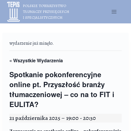
Przejdź
POLSKIE TOWARZYSTWO
do
TŁUMACZY PRZYSIĘGŁYCH
treści
I SPECJALISTYCZNYCH
wydarzenie już minęło.
« Wszystkie Wydarzenia
Spotkanie pokonferencyjne
online pt. Przyszłość branży
tłumaczeniowej – co na to FIT i
EULITA?
21 października 2025 – 19:00
-
20:30