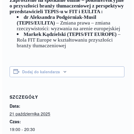
Zaproszenie na spotkanie online – pokonferencyjnie
o przyszłości branży tłumaczeniowej z perspektywy
przedstawicieli TEPIS-u w FIT i EULITA :
dr Aleksandra Podgórniak-Musil
(TEPIS/EULITA)
– Zmiana prawa – zmiana
rzeczywistości: wyzwania na arenie europejskiej
Markek Kądzielski (TEPIS/FIT EUROPE)
–
Rola FIT Europe w kształtowaniu przyszłości
branży tłumaczeniowej
Dodaj do kalendarza
SZCZEGÓŁY
Data:
21 października 2025
Czas:
19:00 - 20:30