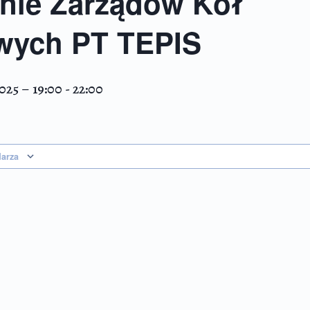
nie Zarządów Kół
wych PT TEPIS
025 – 19:00
-
22:00
darza