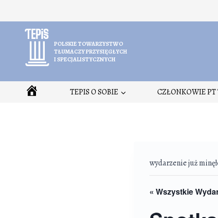
Przejdź
do
treści
POLSKIE TOWARZYSTWO
TŁUMACZY PRZYSIĘGŁYCH
I SPECJALISTYCZNYCH
HOME
TEPIS O SOBIE
CZŁONKOWIE PT 
wydarzenie już minęł
« Wszystkie Wyda