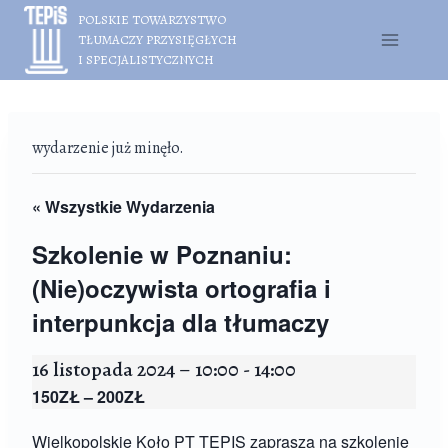
Przejdź
POLSKIE TOWARZYSTWO
do
TŁUMACZY PRZYSIĘGŁYCH
treści
I SPECJALISTYCZNYCH
wydarzenie już minęło.
« Wszystkie Wydarzenia
Szkolenie w Poznaniu:
(Nie)oczywista ortografia i
interpunkcja dla tłumaczy
16 listopada 2024 – 10:00
-
14:00
150ZŁ – 200ZŁ
Wielkopolskie Koło PT TEPIS zaprasza na szkolenie