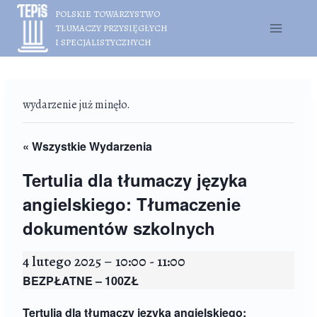
Przejdź
POLSKIE TOWARZYSTWO
do
TŁUMACZY PRZYSIĘGŁYCH
treści
I SPECJALISTYCZNYCH
wydarzenie już minęło.
« Wszystkie Wydarzenia
Tertulia dla tłumaczy języka
angielskiego: Tłumaczenie
dokumentów szkolnych
4 lutego 2025 – 10:00
-
11:00
BEZPŁATNE – 100ZŁ
Tertulia dla tłumaczy języka angielskiego: