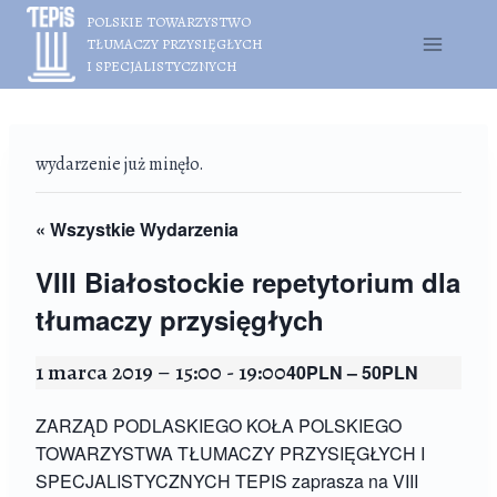
Przejdź
POLSKIE TOWARZYSTWO
do
TŁUMACZY PRZYSIĘGŁYCH
treści
I SPECJALISTYCZNYCH
wydarzenie już minęło.
« Wszystkie Wydarzenia
VIII Białostockie repetytorium dla
tłumaczy przysięgłych
1 marca 2019 – 15:00
-
19:00
40PLN – 50PLN
ZARZĄD PODLASKIEGO KOŁA POLSKIEGO
TOWARZYSTWA TŁUMACZY PRZYSIĘGŁYCH I
SPECJALISTYCZNYCH TEPIS zaprasza na VIII