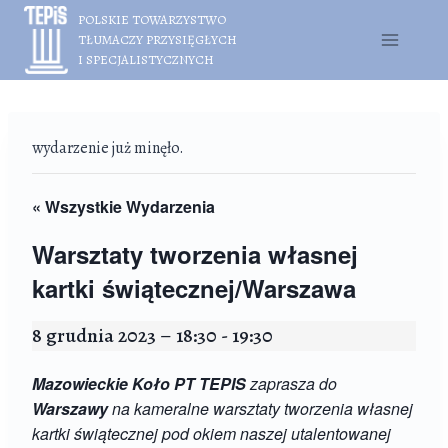
Przejdź
POLSKIE TOWARZYSTWO
do
TŁUMACZY PRZYSIĘGŁYCH
treści
I SPECJALISTYCZNYCH
wydarzenie już minęło.
« Wszystkie Wydarzenia
Warsztaty tworzenia własnej
kartki świątecznej/Warszawa
8 grudnia 2023 – 18:30
-
19:30
Mazowieckie Koło PT TEPIS
zaprasza do
Warszawy
na kameralne warsztaty tworzenia
własnej
kartki świątecznej pod okiem naszej utalentowanej