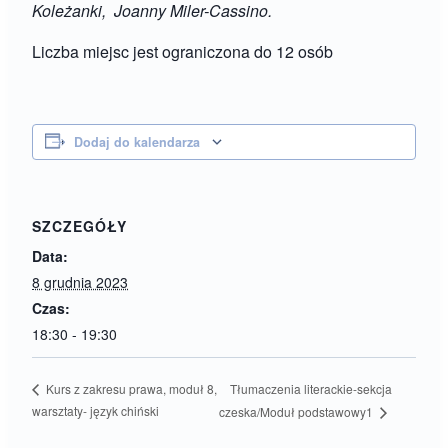
Koleżanki,
Joanny Miler-Cassino.
Liczba miejsc jest ograniczona do 12 osób
Dodaj do kalendarza
SZCZEGÓŁY
Data:
8 grudnia 2023
Czas:
18:30 - 19:30
Tłumaczenia literackie-sekcja
Kurs z zakresu prawa, moduł 8,
warsztaty- język chiński
czeska/Moduł podstawowy1