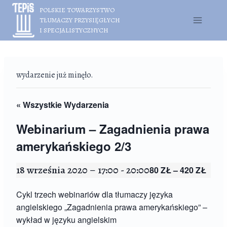
Przejdź
POLSKIE TOWARZYSTWO
do
TŁUMACZY PRZYSIĘGŁYCH
treści
I SPECJALISTYCZNYCH
wydarzenie już minęło.
« Wszystkie Wydarzenia
Webinarium – Zagadnienia prawa
amerykańskiego 2/3
18 września 2020 – 17:00
-
20:00
80 ZŁ – 420 ZŁ
Cykl trzech webinariów dla tłumaczy języka
angielskiego „Zagadnienia prawa amerykańskiego” –
wykład w języku angielskim