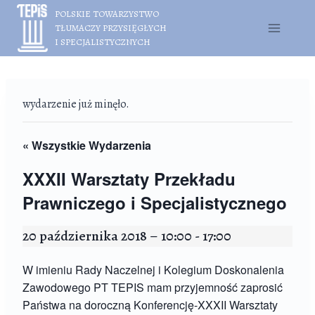
Przejdź
POLSKIE TOWARZYSTWO
do
TŁUMACZY PRZYSIĘGŁYCH
treści
I SPECJALISTYCZNYCH
wydarzenie już minęło.
« Wszystkie Wydarzenia
XXXII Warsztaty Przekładu
Prawniczego i Specjalistycznego
20 października 2018 – 10:00
-
17:00
W imieniu Rady Naczelnej i Kolegium Doskonalenia
Zawodowego PT TEPIS mam przyjemność zaprosić
Państwa na doroczną Konferencję-XXXII Warsztaty