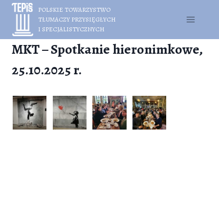
Przejdź
POLSKIE TOWARZYSTWO
do
TŁUMACZY PRZYSIĘGŁYCH
treści
I SPECJALISTYCZNYCH
MKT – Spotkanie hieronimkowe,
25.10.2025 r.