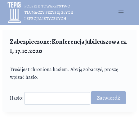
Przejdź
POLSKIE TOWARZYSTWO
do
TŁUMACZY PRZYSIĘGŁYCH
treści
I SPECJALISTYCZNYCH
Zabezpieczone: Konferencja jubileuszowa cz.
I, 17.10.2020
Treść jest chroniona hasłem. Aby ją zobaczyć, proszę
wpisać hasło:
Hasło: