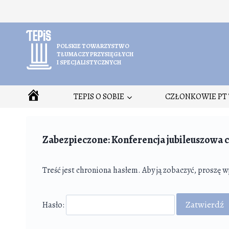
Przejdź
do
treści
POLSKIE TOWARZYSTWO
TŁUMACZY PRZYSIĘGŁYCH
I SPECJALISTYCZNYCH
HOME
TEPIS O SOBIE
CZŁONKOWIE PT 
Zabezpieczone: Konferencja jubileuszowa cz.
Treść jest chroniona hasłem. Aby ją zobaczyć, proszę w
Hasło: