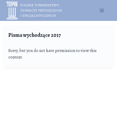
Przejdź
POLSKIE TOWARZYSTWO
do
TŁUMACZY PRZYSIĘGŁYCH
treści
I SPECJALISTYCZNYCH
Pisma wychodzące 2017
Sorry, but you do not have permission to view this
content.