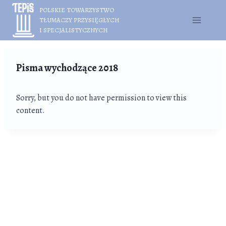
Przejdź
POLSKIE TOWARZYSTWO
do
TŁUMACZY PRZYSIĘGŁYCH
treści
I SPECJALISTYCZNYCH
Pisma wychodzące 2018
Sorry, but you do not have permission to view this
content.