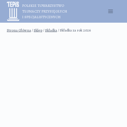
Przejdź
POLSKIE TOWARZYSTWO
do
TŁUMACZY PRZYSIĘGŁYCH
treści
I SPECJALISTYCZNYCH
Strona Główna
/
Sklep
/
Składka
/
Składka za rok 2026