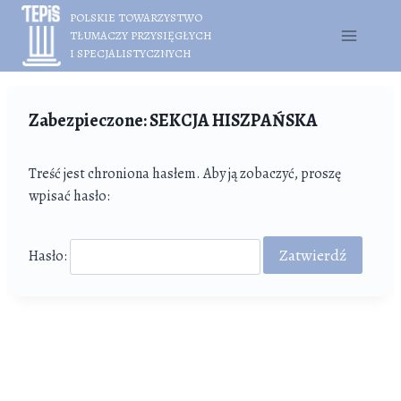
Przejdź
POLSKIE TOWARZYSTWO
do
TŁUMACZY PRZYSIĘGŁYCH
treści
I SPECJALISTYCZNYCH
Zabezpieczone: SEKCJA HISZPAŃSKA
Treść jest chroniona hasłem. Aby ją zobaczyć, proszę
wpisać hasło:
Hasło: