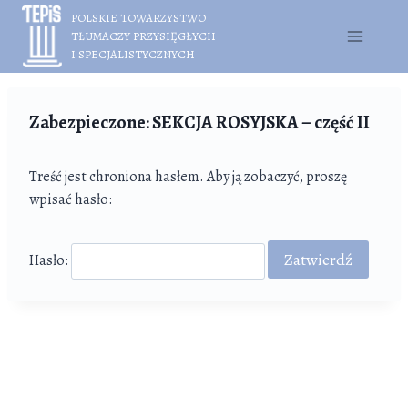
Przejdź
POLSKIE TOWARZYSTWO
do
TŁUMACZY PRZYSIĘGŁYCH
treści
I SPECJALISTYCZNYCH
Zabezpieczone: SEKCJA ROSYJSKA – część II
Treść jest chroniona hasłem. Aby ją zobaczyć, proszę
wpisać hasło:
Hasło: