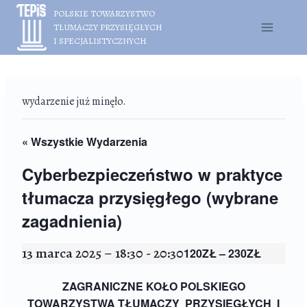
Przejdź
POLSKIE TOWARZYSTWO
do
TŁUMACZY PRZYSIĘGŁYCH
treści
I SPECJALISTYCZNYCH
wydarzenie już minęło.
« Wszystkie Wydarzenia
Cyberbezpieczeństwo w praktyce
tłumacza przysięgłego (wybrane
zagadnienia)
13 marca 2025 – 18:30
-
20:30
120ZŁ – 230ZŁ
ZAGRANICZNE KOŁO POLSKIEGO
TOWARZYSTWA TŁUMACZY
PRZYSIĘGŁYCH I