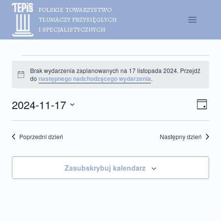
Przejdź
POLSKIE TOWARZYSTWO
do
TŁUMACZY PRZYSIĘGŁYCH
treści
I SPECJALISTYCZNYCH
Wydarzenia
Brak wydarzenia zaplanowanych na 17 listopada 2024. Przejdź
for
Powiadomienie
do
następnego nadchodzącego wydarzenia
.
17
2024-11-17
Nawig
Wyda
listopada
Dzień
Wido
Wido
Wybierz
2024
nawig
datę.
Poprzedni dzień
Następny dzień
Zasubskrybuj kalendarz