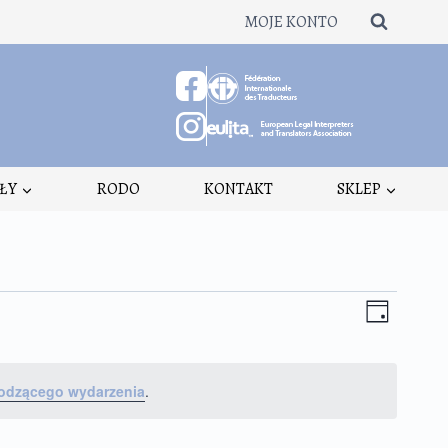
MOJE KONTO
ŁY
RODO
KONTAKT
SKLEP
Nawigacja
Wydarzen
Dzień
Widoki
Widoków
nawigacja
odzącego wydarzenia
.