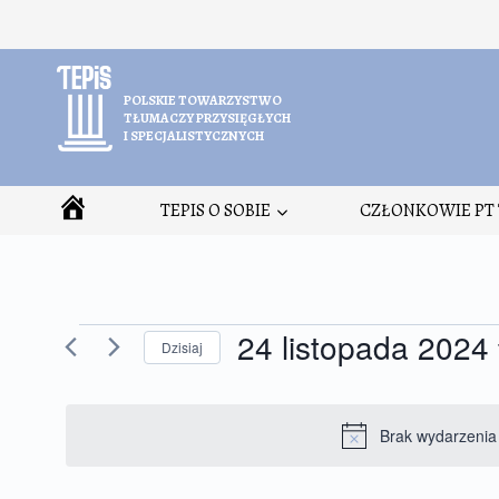
Przejdź
do
treści
POLSKIE TOWARZYSTWO
TŁUMACZY PRZYSIĘGŁYCH
I SPECJALISTYCZNYCH
HOME
TEPIS O SOBIE
CZŁONKOWIE PT 
24 listopada 2024
Wydarzenia
Dzisiaj
for
Wybierz
24
datę.
Brak wydarzenia
listopada
2024