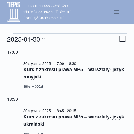
Przejdź
POLSKIE TOWARZYSTWO
do
TŁUMACZY PRZYSIĘGŁYCH
treści
I SPECJALISTYCZNYCH
Wydarzenia
2025-01-30
Nawig
Wyda
Dzień
Wido
for
Wido
Wybierz
17:00
nawig
datę.
30
stycznia
30 stycznia 2025 – 17:00
-
18:30
Kurs z zakresu prawa MP5 – warsztaty- język
2025
rosyjski
180zł – 300zł
18:30
30 stycznia 2025 – 18:45
-
20:15
Kurs z zakresu prawa MP5 – warsztaty- język
ukraiński
180zł – 300zł