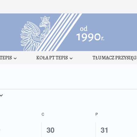
TEPIS
KOŁA PT TEPIS
TŁUMACZ PRZYSIĘG
DA
C
CZWARTEK
P
PIĄTEK
0
0
9
30
31