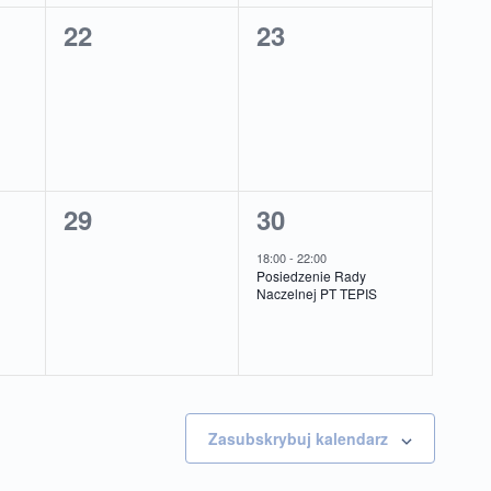
0
0
22
23
a,
wydarzenia,
wydarzenia,
0
1
29
30
a,
wydarzenia,
wydarzenie,
18:00
-
22:00
Posiedzenie Rady
Naczelnej PT TEPIS
Zasubskrybuj kalendarz