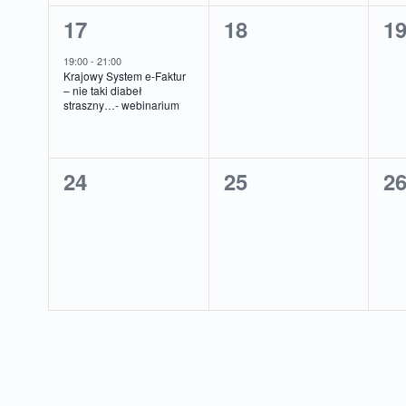
1
0
0
17
18
1
wydarzenie,
wydarzenia,
wy
19:00
-
21:00
Krajowy System e-Faktur
– nie taki diabeł
straszny…- webinarium
0
0
0
24
25
2
wydarzenia,
wydarzenia,
wy