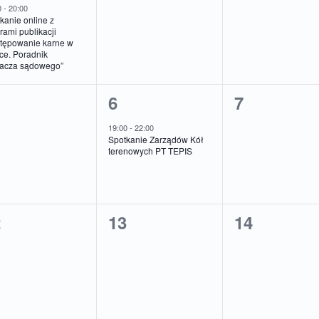
darzenie,
wydarzenia,
wydarzeni
0
-
20:00
kanie online z
rami publikacji
tępowanie karne w
ce. Poradnik
macza sądowego”
1
0
6
7
darzenia,
wydarzenie,
wydarzeni
19:00
-
22:00
Spotkanie Zarządów Kół
terenowych PT TEPIS
0
0
2
13
14
darzenia,
wydarzenia,
wydarzeni