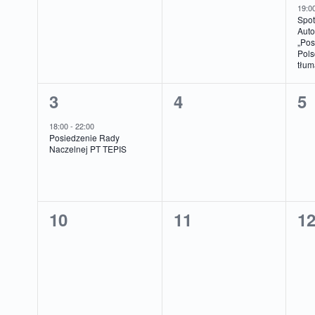
wydarzenia,
wydarzenia,
wy
19:0
Spot
Auto
„Pos
Pols
tłu
1
0
0
3
4
5
wydarzenie,
wydarzenia,
wy
18:00
-
22:00
Posiedzenie Rady
Naczelnej PT TEPIS
0
0
0
10
11
1
wydarzenia,
wydarzenia,
wy