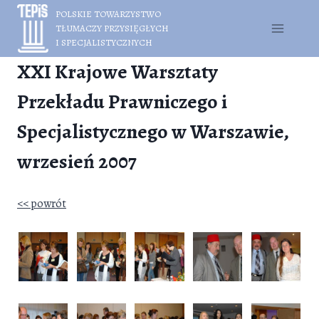
Przejdź
POLSKIE TOWARZYSTWO
do
TŁUMACZY PRZYSIĘGŁYCH
treści
I SPECJALISTYCZNYCH
XXI Krajowe Warsztaty
Przekładu Prawniczego i
Specjalistycznego w Warszawie,
wrzesień 2007
<< powrót