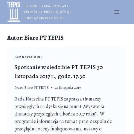
Przejdź
POLSKIE TOWARZYSTWO
do
TŁUMACZY PRZYSIĘGŁYCH
treści
I SPECJALISTYCZNYCH
Autor: Biuro PT TEPIS
BEZ KATEGORII
Spotkanie w siedzibie PT TEPIS 30
listopada 2017 r., godz. 17.30
Przez
Biuro PT TEPIS
21 listopada 2017
Rada Naczelna PT TEPIS zaprasza tłumaczy
przysięgłych na dyskusję na temat „Wyzwania
tłumaczy przysięgłych u końca 2017 roku”. W
programie informacja na temat prac Zespołu do
przeglądu i oceny funkcjonowania ustawy o