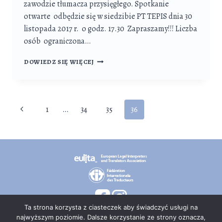
zawodzie tłumacza przysięgłego. Spotkanie
otwarte odbędzie się w siedzibie PT TEPIS dnia 30
listopada 2017 r. o godz. 17.30 Zapraszamy!!! Liczba
osób ograniczona…
SPOTKANIE
DOWIEDZ SIĘ WIĘCEJ
W
SIEDZIBIE
PT
TEPIS
Nawigacja
Poprzednia
1
…
34
35
36
30
strony
LISTOPADA
strona
2017
R.,
GODZ.
17.30
Ta strona korzysta z ciasteczek aby świadczyć usługi na
najwyższym poziomie. Dalsze korzystanie ze strony oznacza,