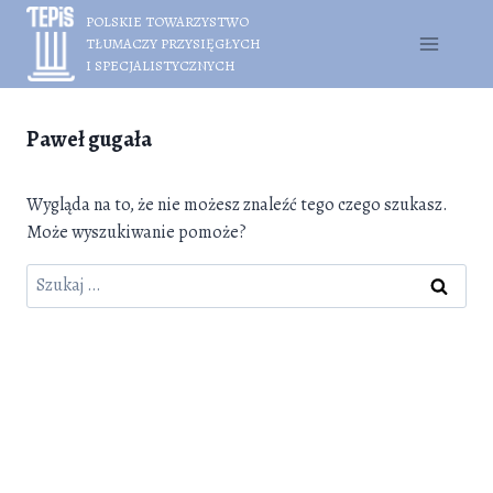
Przejdź
POLSKIE TOWARZYSTWO
do
TŁUMACZY PRZYSIĘGŁYCH
treści
I SPECJALISTYCZNYCH
Paweł gugała
Wygląda na to, że nie możesz znaleźć tego czego szukasz.
Może wyszukiwanie pomoże?
Szukaj: